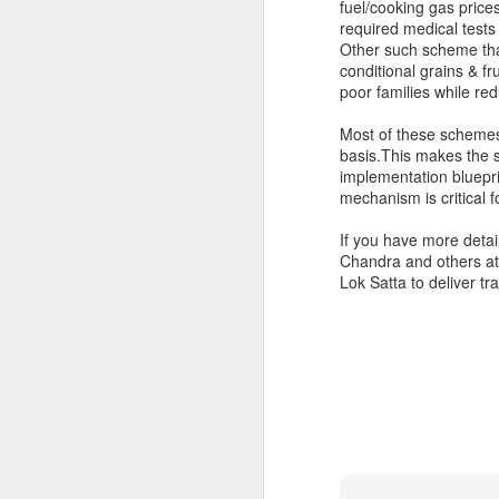
fuel/cooking gas prices
సత్తా పార్టీ రాష్ట్ర కార్యదర్శి
required medical tests 
Other such scheme tha
అల్లేని నిఖిల్
conditional grains & f
ఎన్నికల సందర్భంగా రాజకీయ
poor families while red
నాయకులూ, పార్టీలూ విడుదల చేసే
Most of these schemes 
మేనిఫెస్టోలలోగానీ, ప్రసంగాలలోగానీ
basis.This makes the s
ఎన్నో వాగ్దానాలు చేస్తున్నారు.
implementation bluepri
ధారాళంగా హామీలు ఇస్తున్నారు.
mechanism is critical 
ఎన్నికలకు ముందు ఇచ్చిన హామీలు
If you have more detai
అమలుకు నోచుకోకపోవడం
Chandra and others at 
సర్వసాధారణమైంది. దేశం లేదా రాష్ట్రం
Lok Satta to deliver t
ఎదుర్కొంటున్న ప్రధాన సమస్యలను
తాము అధికారంలోకి వస్తే ఎలా
పరిష్కరిస్తారో సవివరంగా చెప్పడానికి
జన్మ భూమి కమిటీలు - పరిపా
FEB
ఉద్దేశించినవే మ్యానిఫెస్టోలు.అలాంటి
10
మ్యానిఫెస్టోలు కాగితాలకే
ఆంధ్రప్రదేశ్ రాష్ట్ర ముఖ్యమంత్రి చంద
పరిమితమైపోతున్నాయి. మ్యానిఫెస్టోలు
కమిటీల పాత్ర పలు అనుమానాలకు దారితీస్తుంది.
ఇచ్చే హామీలకు రాజకీయ పార్టీలను
కమిటీల ఏర్పాటుకు తెరలేపింది. ఫ్రభుత్వ ప
జవాబుదారీగా చేయాలి.
వ్యవహరించేందుకు వీటిని ఏర్పాటు చేసారు.