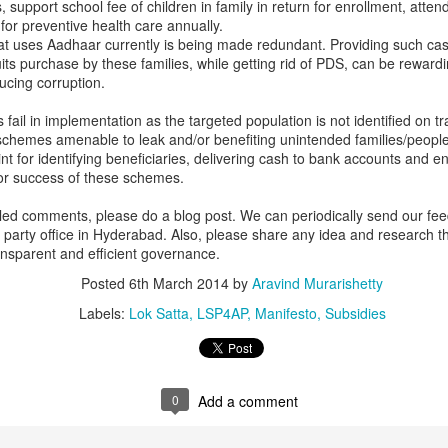
, support school fee of children in family in return for enrollment, atte
Freebies & liquor: revenue
అమలు చేయడం
for preventive health care annually.
t uses Aadhaar currently is being made redundant. Providing such cas
Both major parties announced
అభినందనీయం : లోక్ సత్తా
ruits purchase by these families, while getting rid of PDS, can be rewar
numerous freebies as well as
రాష్ట్ర కార్యదర్శి అల్లేని
ucing corruption.
liquor ban. Just examine the
నిఖిల్
impact & compatibility of
fail in implementation as the targeted population is not identified on t
expenditure needed for schemes
హక్కుగా పౌర సేవల చట్టం(సర్వీస్
chemes amenable to leak and/or benefiting unintended families/people.
with state financial position.
గ్యారెంటీ) తీసుకురావడానికి
nt for identifying beneficiaries, delivering cash to bank accounts and e
ముఖ్యమంత్రి కేసీఆర్, తెలంగాణ రాష్ట్ర
for success of these schemes.
AIADMK promises cost around 1
ప్రభుత్వం చేస్తున్న ఆలోచన పాలనా
lakh crore.
led comments, please do a blog post. We can periodically send our fee
సంస్కరణల్లో ఒక పెద్ద ముందడుగు అని,
party office in Hyderabad. Also, please share any idea and research t
ఇందుకు గాను రాష్ట్ర ప్రభుత్వాన్ని లోక్
DMK promises cost more than
ransparent and efficient governance.
సత్తా అభినందిస్తూ, చట్టాన్ని
70,000 crore.
స్వాగతిస్తుందని లోక్ సత్తా పార్టీ రాష్ట్ర
Posted
6th March 2014
by
Aravind Murarishetty
Now itself the state is in revenue
కార్యదర్శి అల్లేని నిఖిల్ అన్నారు.
Labels:
Lok Satta
LSP4AP
Manifesto
Subsidies
deficit of more than 9,000 crore.
లనను పసుపుమయం చేసే ప్రయత్నమేనా??
Apart from that liquor ban which is
్రబాబు నాయుడు ప్రతిష్టాత్మకంగా చేపడుతున్న జన్మ భూమి కార్యక్రమంలో జన్మ భూమి
good and needed but however will
 రాష్ట్ర ప్రభుత్వం 17-9-2014న జారీ చేసిన ప్రభుత్వ ఉత్తర్వు నెం.135 ద్వారా ఈ
reduce the revenue of 22,000
ధకాలు ప్రజలకు చేరవేయడంలో అధికారులకు ప్రజలకు మధ్య అనుసంధానకర్తలుగా
0
Add a comment
crore per annum.