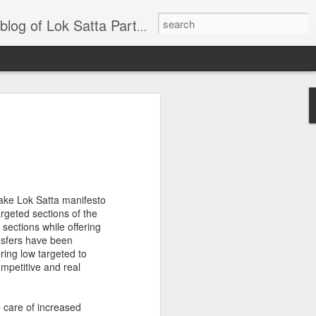
ransparently outlined for a healthy debate and discussion. Participate, Engage, Imagine India Together! The views may not necessarily coincide with that of the "official" position of the party.
ల పేరుతో కులాల కుంపటి పెట్టి సమాజాన్ని
్ర్యం వచ్చి ఏడు(7) దశాబ్దాలు గడుస్తున్నా
మారింది లేదని, ముఖ్యంగా కొన్ని కులాల వారు,
 సంపూర్ణంగా వినియోగించుకోలేని స్థితిలో
make Lok Satta manifesto
పార్టీ రెండు పరిష్కార ప్రతిపాదనలు చేస్తుందని
argeted sections of the
ections while offering
ansfers have been
ring low targeted to
ompetitive and real
e care of increased