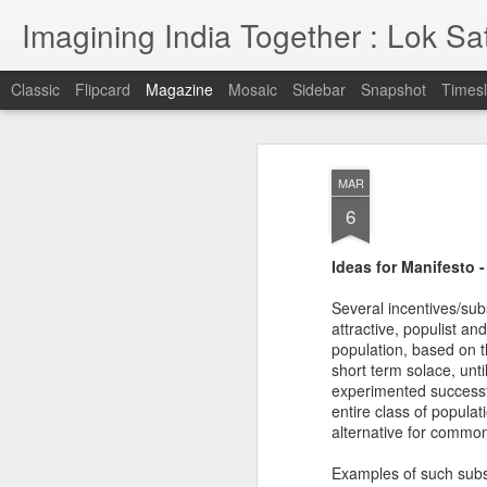
Imagining India Together : Lok Sat
Classic
Flipcard
Magazine
Mosaic
Sidebar
Snapshot
Timesl
రిజర్వేషన్లు పరిష్క
APR
MAR
18
మాత్రమే : లోక్ సత్తా పా
6
అల్లేని నిఖిల్
Ideas for Manifesto -
రిజర్వేషన్లు పరిష్కారం కాదు, పరిహారం మాత్రమే అని 
Several incentives/sub
నిఖిల్ అన్నారు.హైదరాబాద్ (హిమాయత్ నగర్)లోన
attractive, populist an
జరిగిన చర్చలో ఆయన పాల్గొని మాట్లాడారు.
population, based on 
short term solace, unt
experimented successful
entire class of popula
మన భారత ఎన్నికల
APR
alternative for commo
12
విధానంలో జరగాల్సిన
Examples of such subsi
మార్పులు ఏమిటి? : లోక్