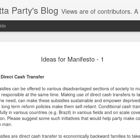
ta Party's Blog
Views are of contributors. A blog of Lok Satta Party (www.loksatta.org) supporters, members, followers and leaders, on a range of issues from local to national. It is THE ONLY political party platform blog in India where the positions on issues are t
ide
ారం కాదు, పరిహారం
ఈ సందర్బంగా ఆయన మాట్లాడుతూ రిజర్వేషన్
Ideas for Manifesto - 1
ర్టీ రాష్ట్ర కార్యదర్శి
చీల్చే ప్రయత్నం చేయవద్దని అన్నారు.స్వాతంత
అణగారిన వర్గాల వారి స్థితిగతులు పెద్దగా 
ఆదివాసీలు ఈనాటికీ వారికి లభించిన కోటాను
 Direct Cash Transfer
ఉన్నారన్నారు.
లోక్ సత్తా పార్టీ రాష్ట్ర కార్యదర్శి అల్లేని
sidies can be offered to various disadvantaged sections of society to 
రిజర్వేషన్ల సమస్య పరిష్కారానికి లోక్ సత్తా 
ి రాష్ట్ర కార్యాలయంలో రిజర్వేషన్లపై
d responsible at the same time. Making use of direct cash transfers to t
నిఖిల్ అన్నారు.
the need, can make these subsidies sustainable and empower deprived s
il long term reform policies make them self-reliant. Conditional cash tr
ly in various countries (e.g. Brazil) in various fields and on scale cove
tion. Please suggest some such initiatives that would help party make c
లోక్ సత్తా సూచించిన
Think Tamil Nadu
FEB
MAY
n man.
11
14
సర్వీస్ గ్యారంటీ చట్టాన్ని
Think Tamil Nadu:
dies are direct cash transfer to economically backward families to tak
తెలంగాణ రాష్ట్ర ప్రభుత్వం