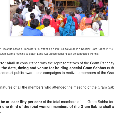
LET'S MAKE A REAL INVESTMENT IN
EB
4
KARNATAKA
y Dr. Ashwin Mahesh, National Vice President - LokSatta Party.
his article is originally written for Deccan Chronicle)
e red carpet is being rolled out for investors again in Karnataka. This
 by now a regular jamboree in every state. An assortment of ministers
d bureaucrats, who are usually the guardians of red tape, go through
or, Revenue Officials, Tehsildar et al attending a PDS Social Audit in a Special Gram Sabha in YG 
e motions of assuring businesses that they are changing their stripes,
ram Sabha meeting to obtain Land Acquisition consent can be conducted like this.
d in the future things will be very different. But of course they won't
.
er sales-person
ctor shall
in consultation with the representatives of the Gram Panch
y the date, timing and venue for holding special Gram Sabhas
in t
ways had an antenna up for being cross sold. It amuses me and I
conduct public awareness campaigns to motivate members of the Gram
end to reward a hard selling sales person. Yesterday I walked into a
ice time lunch. My plan was to quickly grab a burger at McDonald's and
desk and quickly was greeted by a smiling lady "Good morning sir, May I
natures of all the members who attended the meeting of the Gram Sab
Veggie burger.
Ten reasons why you should vote for One Hyderabad
e at least fifty per cent
AN
of the total members of the Gram Sabha for
t one third of the total women members of the Gram Sabha shall a
24
Alliance (Loksatta +Communists) in our Local GHMC
.
elections