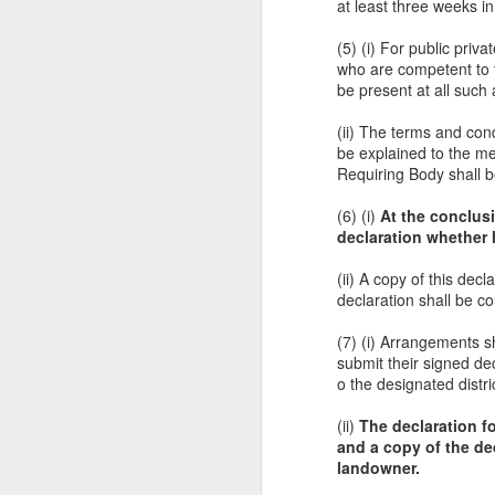
at least three weeks i
ca
m
(5) (i) For public priv
r
who are competent to 
ru
be present at all such
COP21 : The last chance fo
NOV
30
(ii) The terms and con
The on-going COP (Conference of P
be explained to the me
home. The declared target for conta
Requiring Body shall b
too big thing and can cause many hazardo
possible.
(6) (i)
At the conclusi
declaration whether 
Disastrous Drought Monitor
NOV
29
(ii) A copy of this dec
Disastrous Drought Monitoring me
declaration shall be cou
Drought and other natural disaster manag
(7) (i) Arrangements s
governments have to identify drought af
submit their signed dec
areas. Along with that state governments
o the designated distr
centre for assistance.
(ii)
The declaration fo
The Constitution and Urban 
NOV
and a copy of the de
26
One of the things that all democrac
landowner.
course of governance in the country