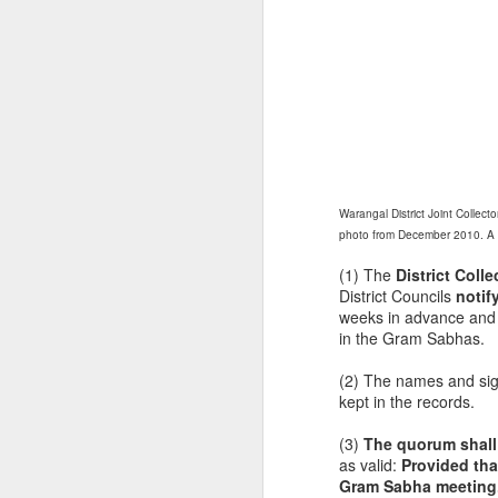
F
B
(T
Th
is
an
Warangal District Joint Collect
th
photo from December 2010. A G
an
be
Can Indian Railways be bett
(1) The
District Colle
JAN
District Councils
notif
28
Working as a sales person I've al
weeks in advance and 
normally willingly play along and t
in the Gram Sabhas.
food court of a busy mall for a quick off
move on. I joined the queue at the bill 
(2) The names and sig
have your order!". I ordered a simple Mc
kept in the records.
(3)
The quorum shall b
J
as valid:
Provided tha
Gram Sabha meeting