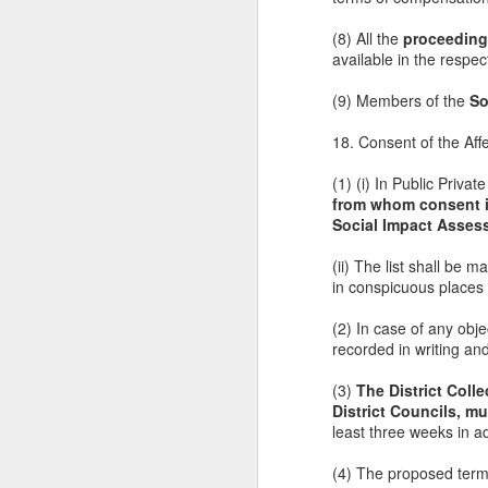
(8) All the
proceeding
L
available in the respe
Re
GH
(9) Members of the
So
r
18. Consent of the Af
L
Mu
(1) (i) In Public Priva
Booze, Bucks & Bizarre in 
DEC
from whom consent i
9
Social Impact Asses
The recent deaths in AP due to con
up at least now by watching miserab
(ii) The list shall be 
Government must stop conceiving liquor 
in conspicuous places 
This attitude is facilitating corrupt polit
(2) In case of any obje
D
recorded in writing an
(3)
The District Coll
District Councils, mu
h
least three weeks in a
co
(4) The proposed terms
Th