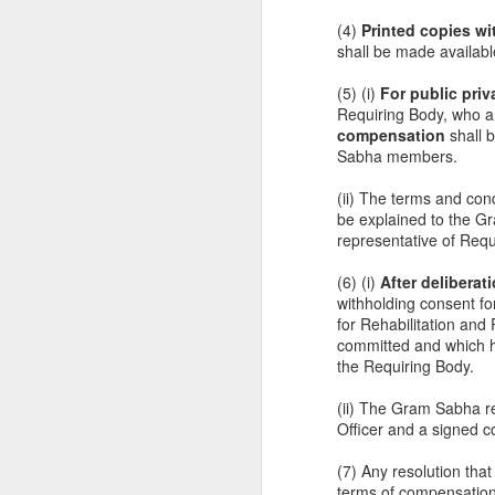
Gr
(4)
Printed copies w
Hy
shall be made availab
li
Re
(5) (i)
For public priv
ma
Requiring Body, who a
co
compensation
shall 
th
Sabha members.
a
(ii) The terms and con
J
be explained to the G
representative of Requ
d
(6) (i)
After deliberat
withholding consent fo
We
for Rehabilitation an
to
committed and which ha
th
the Requiring Body.
Re
(ii) The Gram Sabha re
Officer and a signed c
Po
D
se
(7) Any resolution that
terms of compensation 