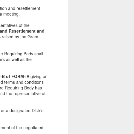
tation and resettlement
a meeting.
sentatives of the
n and Resettlement and
s raised by the Gram
he Requiring Body shall
s as well as the
RT-B of FORM-IV
giving or
ted terms and conditions
the Requiring Body has
and the representative of
or a designated District
tement of the negotiated