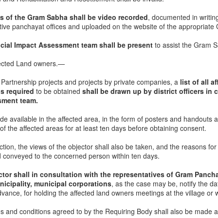
leaders and members collated in one place.
s of the Gram Sabha shall be video recorded
, documented in writin
oksatta Telangana : Loksatta GHMC General Secretary , Sambi
ctive panchayat offices and uploaded on the website of the appropriat
ddy and other leaders have been forefront in unearthing scams in
MC. A total of 3000 crores + expenditure is misused by the elected
cial Impact Assessment team shall be present
to assist the Gram 
epresentatives of GHMC.
fected Land owners.—
oksatta GHMC team has done a unique protest of throwing money into
si river just like GHMC elected corporators .
te Partnership projects and projects by private companies, a
list of all 
AP
s required
to be obtained
shall be drawn up by district officers in 
sment team.
taminated liquor are danger bells for government. Rulers should wake
le situations at hospitals and sorrowful mourns of victim families.
made available in the affected area, in the form of posters and handouts a
sales as a profitable business which can fetch them good revenues.
of the affected areas for at least ten days before obtaining consent.
icians and officials to loot as much as they can from liquor sales.
ction, the views of the objector shall also be taken, and the reasons for
Chennai Corporation - Return our Property Tax!!!
EC
d conveyed to the concerned person within ten days.
1
Please sign the petition to support the cause:
ector shall in consultation with the representatives of Gram Pan
nicipality, municipal corporations
, as the case may be, notify the d
ttps://www.change.org/p/chennai-corporation-mayor-chennai-
dvance, for holding the affected land owners meetings at the village or w
rporation-return-our-property-tax
 and conditions agreed to by the Requiring Body shall also be made av
e incessant rains which had caused the floods is neither unusual and