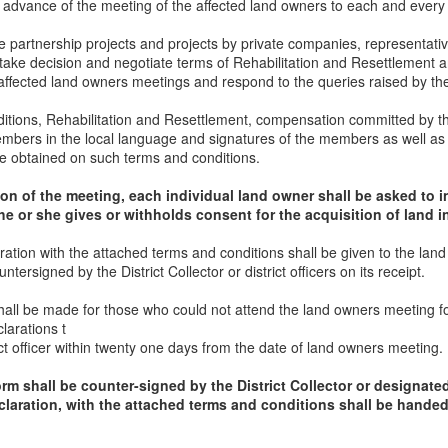
n advance of the meeting of the affected land owners to each and every
nnot be called as a natural calamity. This was forecasted by the
eteorological center in advance and Chennai had experienced such
ate partnership projects and projects by private companies, representati
ains already, the last one in 2005 when the same ADMK Govt was
take decision and negotiate terms of Rehabilitation and Resettlement 
ling the State.
 affected land owners meetings and respond to the queries raised by th
r humankind
ditions, Rehabilitation and Resettlement, compensation committed by t
arties) can be perceived as last chance for human kind to save their
mbers in the local language and signatures of the members as well as 
ining global warming at the level not exceeding 2°Celsius itself is a
e obtained on such terms and conditions.
us situations, so the actual target should be even low to an extent
on of the meeting, each individual land owner shall be asked to i
he or she gives or withholds consent for the acquisition of land i
ing mechanisms in Telugu States
laration with the attached terms and conditions shall be given to the la
chanisms in Telugu States
ntersigned by the District Collector or district officers on its receipt.
ement is the duty of state governments. In the case of drought, state
hall be made for those who could not attend the land owners meeting f
fected thaluks/blocks/mandals and declare them as drought affected
larations t
 have to prepare estimates of crop loss and send those reports to
ict officer within twenty one days from the date of land owners meeting.
rm shall be counter-signed by the District Collector or designated 
India
claration, with the attached terms and conditions shall be handed
ies take pride in is the existence of a Constitution that steers the
. But merely having one isn't by itself a victory. We also need to ask