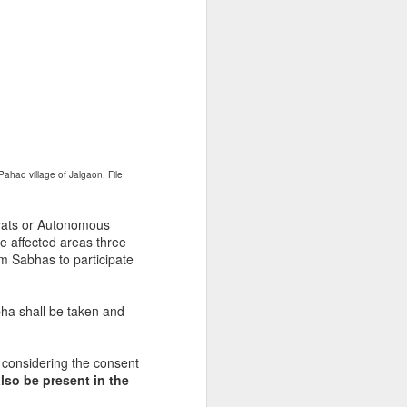
one or the other.
It is the day for buoying women
and the season for buoying
economy. So here is the silver
bullet for
sure shot propulsion of both
women's futures and the
country's GDP into high growth
Pahad village of Jalgaon. File
Nirvana while
sidestepping the artificial either-or
ayats or Autonomous
trap.
he affected areas three
 Sabhas to participate
ha shall be taken and
 considering the consent
lso be present in the