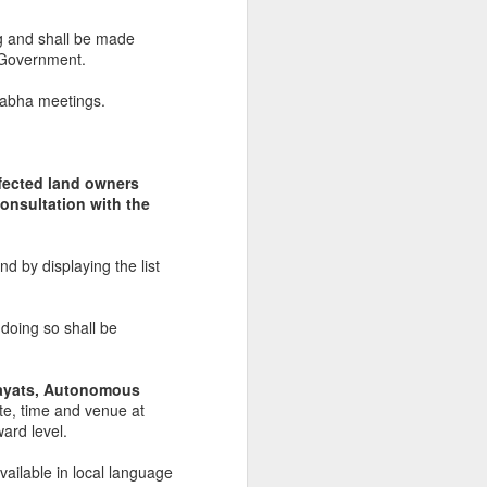
g and shall be made
e Government.
Sabha meetings.
affected land owners
consultation with the
nd by displaying the list
 doing so shall be
chayats, Autonomous
ate, time and venue at
ard level.
ailable in local language