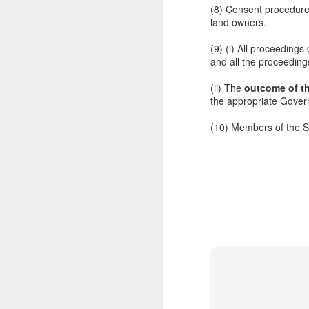
how much we have implemented its lofty i
(8) Consent procedure 
on Constitution Day how much various go
land owners.
are related to this.
(9) (i) All proceeding
and all the proceeding
N
(ii) The
outcome of th
the appropriate Gove
ను
త
(10) Members of the So
17
చ
నె
వ
కూ
O
sp
Fi