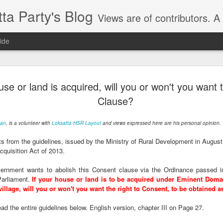
ta Party's Blog
Views are of contributors. A blog of Lok Satta Party (www.loksatta.org) supporters, members, followers and leaders, on a range of issues from local to national. It is THE ONLY political party platform blog in India where the positions on issues are t
ide
ారం కాదు, పరిహారం
use or land is acquired, will you or won't you want
ఈ సందర్బంగా ఆయన మాట్లాడుతూ రిజర్వేషన్
ర్టీ రాష్ట్ర కార్యదర్శి
చీల్చే ప్రయత్నం చేయవద్దని అన్నారు.స్వాతంత
Clause?
అణగారిన వర్గాల వారి స్థితిగతులు పెద్దగా 
ఆదివాసీలు ఈనాటికీ వారికి లభించిన కోటాను
san
, is a volunteer with
Loksatta HSR Layout
and views expressed here are his personal opinion.
ఉన్నారన్నారు.
లోక్ సత్తా పార్టీ రాష్ట్ర కార్యదర్శి అల్లేని
ts from the guidelines, issued by the Ministry of Rural Development in Augus
రిజర్వేషన్ల సమస్య పరిష్కారానికి లోక్ సత్తా 
ి రాష్ట్ర కార్యాలయంలో రిజర్వేషన్లపై
quisition Act of 2013.
నిఖిల్ అన్నారు.
ernment wants to abolish this Consent clause via the Ordinance passed
Parliament.
If your house or land is to be acquired under Eminent Domain
 village, will you or won't you want the right to Consent, to be obtained 
లోక్ సత్తా సూచించిన
Think Tamil Nadu
FEB
MAY
11
14
d the entire guidelines below. English version, chapter III on Page 27.
సర్వీస్ గ్యారంటీ చట్టాన్ని
Think Tamil Nadu:
తెలంగాణ రాష్ట్ర ప్రభుత్వం