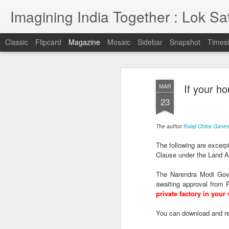
Imagining India Together : Lok Sat
Classic
Flipcard
Magazine
Mosaic
Sidebar
Snapshot
Timesl
రిజర్వేషన్లు పరిష్క
APR
If your ho
MAR
18
మాత్రమే : లోక్ సత్తా పా
23
అల్లేని నిఖిల్
The author
Balaji Chitra Gane
రిజర్వేషన్లు పరిష్కారం కాదు, పరిహారం మాత్రమే అని 
The following are excerp
నిఖిల్ అన్నారు.హైదరాబాద్ (హిమాయత్ నగర్)లోన
Clause under the Land Ac
జరిగిన చర్చలో ఆయన పాల్గొని మాట్లాడారు.
The Narendra Modi Gov
awaiting approval from 
private factory in your
మన భారత ఎన్నికల
APR
12
You can download and rea
విధానంలో జరగాల్సిన
మార్పులు ఏమిటి? : లోక్