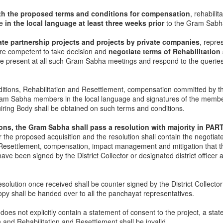
eater Hyderabad Municipal Corporation is the governing body of
ith the proposed terms and conditions for compensation
, rehabili
derabad city and its nearby areas . It is responsible for your street
le
in the local language at least three weeks prior
to the Gram Sabh
ghts, parking lots, bus stops, parks, playgrounds , burial grounds,
gulation of landuse and construction of buildings , waste
ate partnership projects and projects by private companies
, repre
nagement, urban forestry, fire services ,Slum upgradation and
re competent to take decision and
negotiate terms of Rehabilitatio
ordinates for your water supply, drainage and local transportation All
be present at all such Gram Sabha meetings and respond to the querie
ese powers were given to local governments as per 74th constitutional
mendment in 1992.
What it takes to be a JP
ditions, Rehabilitation and Resettlement, compensation committed by t
AN
ram Sabha members in the local language and signatures of the member
14
On this occasion of his 60th birthday, let us look back into his
iring Body shall be obtained on such terms and conditions.
illustrious & interdisciplinary life and try to ascertain various
imensions of JP.
ions, the Gram Sabha shall pass a resolution with majority in PA
r the proposed acquisition and the resolution shall contain the negotia
 may see many intellectuals like him or also few clean politicians
d Resettlement, compensation, impact management and mitigation that 
o, but JP is not just the blend of both! Being JP needs a lot more than
ve been signed by the District Collector or designated district officer 
at....
defining the IAS:
solution once received shall be counter signed by the District Collector 
opy shall be handed over to all the panchayat representatives.
pular myth is that one need to prepare for years to clinch civil
#Loksatta this week - Dec 12 to Dec 19
EC
rvices and one must have high standard of education to achieve it.
 does not explicitly contain a statement of consent to the project, a sta
19
This is a roundup of Loksatta activities in this week done by our
and Rehabilitation and Resettlement shall be invalid.