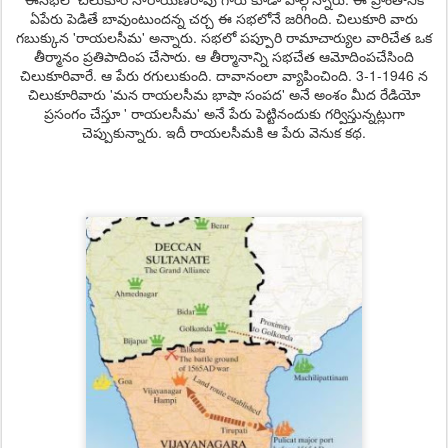
ఏపేరు పెడితే బావుంటుందన్న చర్చ ఈ సభలోనే జరిగింది. చిలుకూరి వారు
గబుక్కున 'రాయలసీమ' అన్నారు. సభలో పప్పూరి రామాచార్యుల వారిచేత ఒక
తీర్మానం ప్రతిపాదింప చేసారు. ఆ తీర్మానాన్ని సభచేత ఆమోదింపచేసింది
చిలుకూరివారే. ఆ పేరు రగులుకుంది. దావానంలా వ్యాపించింది. 3-1-1946 న
చిలుకూరివారు 'మన రాయలసీమ భాషా సంపద' అనే అంశం మీద రేడియో
ప్రసంగం చేస్తూ ' రాయలసీమ' అనే పేరు పెట్టినందుకు గర్విస్తున్నట్లుగా
చెప్పుకున్నారు. ఇదీ రాయలసీమకి ఆ పేరు వెనుక కథ.