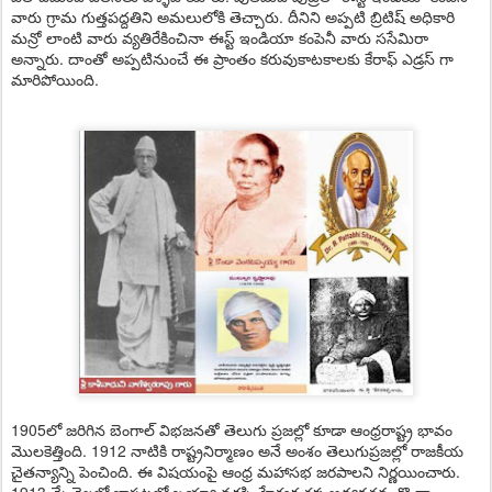
వారు గ్రామ గుత్తపద్దతిని అమలులోకి తెచ్చారు. దీనిని అప్పటి బ్రిటిష్ అధికారి
మన్రో లాంటి వారు వ్యతిరేకించినా ఈస్ట్ ఇండియా కంపెనీ వారు ససేమిరా
అన్నారు. దాంతో అప్పటినుంచే ఈ ప్రాంతం కరువుకాటకాలకు కేరాఫ్ ఎడ్రస్ గా
మారిపోయింది.
1905లో జరిగిన బెంగాల్ విభజనతో తెలుగు ప్రజల్లో కూడా ఆంధ్రరాష్ట్ర భావం
మొలకెత్తింది. 1912 నాటికి రాష్ట్రనిర్మాణం అనే అంశం తెలుగుప్రజల్లో రాజకీయ
చైతన్యాన్ని పెంచింది. ఈ విషయంపై ఆంధ్ర మహాసభ జరపాలని నిర్ణయించారు.