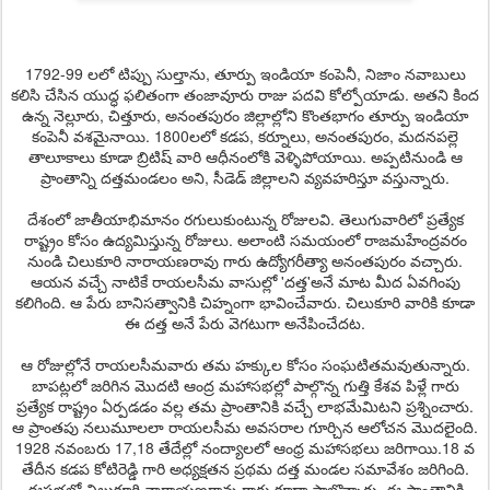
1792-99 లలో టిప్పు సుల్తాను, తూర్పు ఇండియా కంపెనీ, నిజాం నవాబులు
కలిసి చేసిన యుద్ధ ఫలితంగా తంజావూరు రాజు పదవి కోల్పోయాడు. అతని కింద
ఉన్న నెల్లూరు, చిత్తూరు, అనంతపురం జిల్లాల్లోని కొంతభాగం తూర్పు ఇండియా
కంపెనీ వశమైనాయి. 1800లలో కడప,
కర్నూలు, అనంతపురం, మదనపల్లె
తాలూకాలు కూడా బ్రిటిష్ వారి ఆధీనంలోకి వెళ్ళిపోయాయి. అప్పటినుండి ఆ
ప్రాంతాన్ని దత్తమండలం అని, సీడెడ్ జిల్లాలని వ్యవహరిస్తూ వస్తున్నారు.
దేశంలో జాతీయాభిమానం రగులుకుంటున్న రోజులవి. తెలుగువారిలో ప్రత్యేక
రాష్ట్రం కోసం ఉద్యమిస్తున్న రోజులు. అలాంటి సమయంలో రాజమహేంద్రవరం
నుండి చిలుకూరి నారాయణరావు గారు ఉద్యోగరీత్యా అనంతపురం వచ్చారు.
ఆయన వచ్చే నాటికే రాయలసీమ వాసుల్లో 'దత్త'అనే మాట మీద ఏవగింపు
కలిగింది. ఆ పేరు బానిసత్వానికి చిహ్నంగా భావించేవారు. చిలుకూరి వారికి కూడా
ఈ దత్త అనే పేరు వెగటుగా అనేపించేదట.
ఆ రోజుల్లోనే రాయలసీమవారు తమ హక్కుల కోసం సంఘటితమవుతున్నారు.
బాపట్లలో జరిగిన మొదటి ఆంద్ర మహాసభల్లో పాల్గొన్న గుత్తి కేశవ పిళ్లే గారు
ప్రత్యేక రాష్ట్రం ఏర్పడడం వల్ల తమ ప్రాంతానికి వచ్చే లాభమేమిటని ప్రశ్నించారు.
ఆ ప్రాంతపు నలుమూలలా రాయలసీమ అవసరాల గూర్చిన ఆలోచన మొదలైంది.
1928 నవంబరు 17,18 తేదేల్లో నంద్యాలలో ఆంధ్ర మహాసభలు జరిగాయి.18 వ
తేదీన కడప కోటిరెడ్డి గారి అధ్యక్షతన ప్రథమ దత్త మండల సమావేశం జరిగింది.
ఈసభలో చిలుకూరి నారాయణరావు గారు కూడా పాల్గొన్నారు. ఈ ప్రాంతానికి