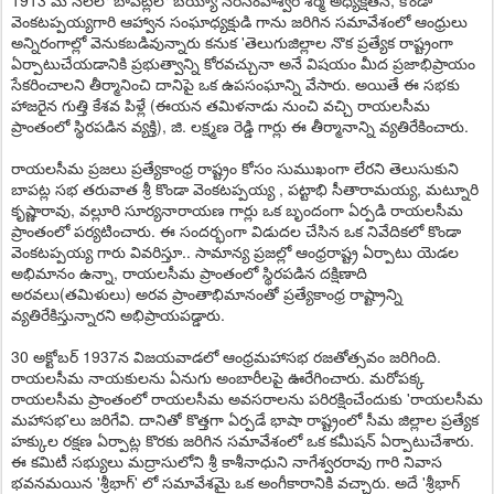
1913 మే నెలలో బాపట్లలో బయ్యా నరసింహేశ్వర శర్మ అధ్యక్షతన, కొండా
వెంకటప్పయ్యగారి ఆహ్వాన సంఘాధ్యక్షుడి గాను జరిగిన సమావేశంలో ఆంధ్రులు
అన్నిరంగాల్లో వెనుకబడివున్నారు కనుక 'తెల
ుగుజిల్లాల నొక ప్రత్యేక రాష్ట్రంగా
ఏర్పాటుచేయడానికి ప్రభుత్వాన్ని కోరవచ్చునా అనే విషయం మీద ప్రజాభిప్రాయం
సేకరించాలని తీర్మానించి దానిపై ఒక ఉపసంఘాన్ని వేసారు. అయితే ఈ సభకు
హాజరైన గుత్తి కేశవ పిళ్లే (ఈయన తమిళనాడు నుంచి వచ్చి రాయలసీమ
ప్రాంతంలో స్థిరపడిన వ్యక్తి), జి. లక్ష్మణ రెడ్డి గార్లు ఈ తీర్మానాన్ని వ్యతిరేకించారు.
రాయలసీమ ప్రజలు ప్రత్యేకాంధ్ర రాష్ట్రం కోసం సుముఖంగా లేరని తెలుసుకుని
బాపట్ల సభ తరువాత శ్రీ కొండా వెంకటప్పయ్య , పట్టాభి సీతారామయ్య, మట్నూరి
కృష్ణారావు, వల్లూరి సూర్యనారాయణ గార్లు ఒక బృందంగా ఏర్పడి రాయలసీమ
ప్రాంతంలో పర్యటించారు. ఈ సందర్భంగా విడుదల చేసిన ఒక నివేదికలో కొండా
వెంకటప్పయ్య గారు వివరిస్తూ.. సామాన్య ప్రజల్లో ఆంధ్రరాష్ట్ర ఏర్పాటు యెడల
అభిమానం ఉన్నా, రాయలసీమ ప్రాంతంలో స్థిరపడిన దక్షిణాది
అరవలు(తమిళులు) అరవ ప్రాంతాభిమానంతో ప్రత్యేకాంధ్ర రాష్ట్రాన్ని
వ్యతిరేకిస్తున్నారని అభిప్రాయపడ్డారు.
30 అక్టోబర్ 1937న విజయవాడలో ఆంధ్రమహాసభ రజతోత్సవం జరిగింది.
రాయలసీమ నాయకులను ఏనుగు అంబారీలపై ఊరేగించారు. మరోపక్క
రాయలసీమ ప్రాంతంలో రాయలసీమ అవసరాలను పరిరక్షించేందుకు 'రాయలసీమ
మహాసభ'లు జరిగేవి. దానితో కొత్తగా ఏర్పడే భాషా రాష్ట్రంలో సీమ జిల్లాల ప్రత్యేక
హక్కుల రక్షణ ఏర్పాట్ల కొరకు జరిగిన సమావేశంలో ఒక కమీషన్ ఏర్పాటుచేశారు.
ఈ కమిటీ సభ్యులు మద్రాసులోని శ్రీ కాశీనాధుని నాగేశ్వరరావు గారి నివాస
భవనమయిన 'శ్రీభాగ్' లో సమావేశమై ఒక అంగీకారానికి వచ్చారు. అదే 'శ్రీభాగ్