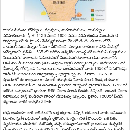
రాయలసీమను మౌర్యులు, పల్లవులు, శాతవాహనులు, చాళుక్యులు
పరిపాలించారు. క్రీ. శ. 1136 నుండి 1650 వరకు పరిపాలించిన విజయనగర
సామ్రాజ్యంలో ఈ ప్రాంతం దేదీప్యమానంగా వెలుగొందింది. ఈ కాలంలోనే
రాయలసీమకు రత్నాల సీమగా పేరొందింది. రత్నాలు రాశులుగా పోసి వీధుల్లో
అమ్మేవారని ప్రతీతి. 1565 లో జరిగిన తళ్ళికోట యుద్ధంలో బహమనీ సుల్తానులు
విజయనగర రాజులను ఓడించడంతో విజయనగరరాజులు తమ రాజధానికి
హంపినుండి పె
నుగొండకు (అనంతపురం జిల్లా) మార్చుకున్నారు. అదేసమయంలో
బీజాపూర్, గోల్కొండ నవాబులు కూడా బలపడడంతో వారు 1650లో పెనుగొండపై
దాడిచేసి విజయనగర సామ్రాజ్యాన్ని పూర్తిగా ధ్వంసం చేసారు. 1677-78
ప్రాంతంలో ఈ రాజ్యమంతా మరాఠీ యోధుడు శివాజీ పాలన కింద, తరువాత
నిజాం పరిపాలనకింద, ఆ తరువాత మైసూరు రాజ్యంలో హైదరాలీ కింద, 1792 లో
జరిగిన ఒప్పందంలో భాగంగా తిరిగి నిజాం పాలన కిందకు వచ్చింది. అయితే నిజాం
నవాబులు ఈస్ట్ ఇండియా వారితో చేసుకున్న ఒప్పందం ప్రకారం 1800లో సీడెడ్
జిల్లాలను వారికి అప్పగించేసారు.
ఈస్ట్ ఇండియా వారి ఆధీనంలోకి దత్త జిల్లాలు వచ్చిన తరువాత వారు జమీందారీ
విధానం ప్రవేశపెట్టడంతో అక్కడి రైతాంగం పూర్తిగా చితికిపోయింది. ఒక పక్క
వ్యవసాయం చేయలేక, మరోపక్క వచ్చే కరువుకాటకాలతో బ్రతుకులు ఈడ్చలేక
వేలాదిమంది వలసలు వెళ్ళిపోయారు. పులిమీద పుట్రలా ఈస్ట్ ఇండియా కంపెనీ