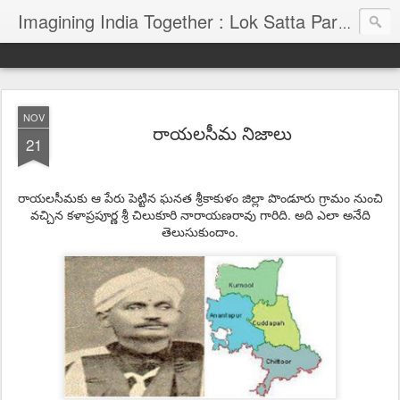
Imagining India Together : Lok Satta Party's Blog
NOV
రాయలసీమ నిజాలు
21
రాయలసీమకు ఆ పేరు పెట్టిన ఘనత శ్రీకాకుళం జిల్లా పొండూరు గ్రామం నుంచి
వచ్చిన కళాప్రపూర్ణ శ్రీ చిలుకూరి నారాయణరావు గారిది. అది ఎలా అనేది
తెలుసుకుందాం.